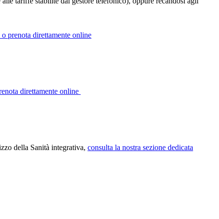
 alle tariffe stabilite dal gestore telefonico), oppure recandosi agli
p o prenota direttamente online
prenota direttamente online
izzo della Sanità integrativa,
consulta la nostra sezione dedicata