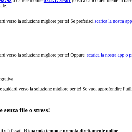
098798
o da rete mobile
0721.1779301
(costi a carico dell’utente in base
nale.
arti verso la soluzione migliore per te! Se preferisci
scarica la nostra ap
darti verso la soluzione migliore per te! Oppure
scarica la nostra app o 
egrativa
e guidarti verso la soluzione migliore per te! Se vuoi approfondire l’util
 senza file o stress!
i già fissati.
Risparmia tempo e prenota direttamente online