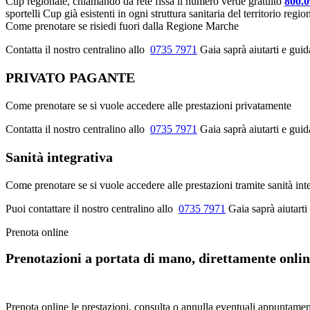
Cup regionale, chiamando da rete fissa il numero verde gratuito
800.
sportelli Cup già esistenti in ogni struttura sanitaria del territorio regio
Come prenotare se risiedi fuori dalla Regione Marche
Contatta il nostro centralino allo
0735 7971
Gaia saprà aiutarti e guid
PRIVATO PAGANTE
Come prenotare se si vuole accedere alle prestazioni privatamente
Contatta il nostro centralino allo
0735 7971
Gaia saprà aiutarti e gui
Sanità integrativa
Come prenotare se si vuole accedere alle prestazioni tramite sanità int
Puoi contattare il nostro centralino allo
0735 7971
Gaia saprà aiutarti 
Prenota online
Prenotazioni a portata di mano, direttamente online
Prenota online le prestazioni, consulta o annulla eventuali appuntament