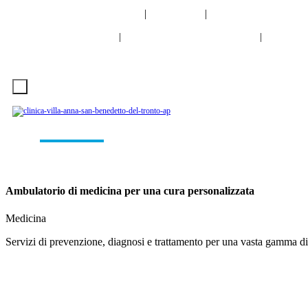
info@clinicavillaanna.com
|
0735 7971
|
NUM. VERDE 800 9
0735 7971
NUM. VERDE 800 976 80
Cerca
|
|
VIRTUAL TOUR
LAVORA CON NOI
INFO
CONTATTI
Ambulatori
Diagnostica
Laboratorio Analisi
Degenz
Ambulatorio di medicina per una cura personalizzata
Medicina
Servizi di prevenzione, diagnosi e trattamento per una vasta gamma di