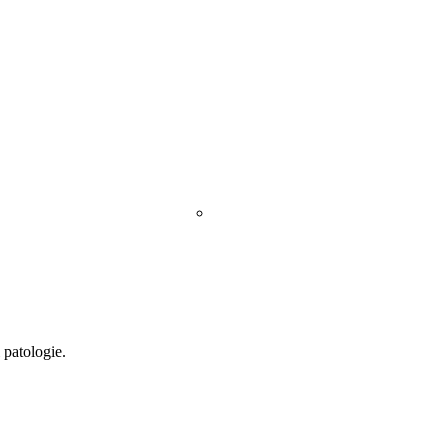
76 808
a e Ricoveri
Check up
La clinica
CONTATTI
INFO
V
Personale
 patologie.