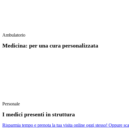
Ambulatorio
Medicina: per una cura personalizzata
PREVENZIONE, DIAGNOSI E TRATTAMENTO
Scopri come prenotare la tua visita con facilità!
Personale
I medici presenti in struttura
Risparmia tempo e prenota la tua visita online oggi stesso! Oppure scarica