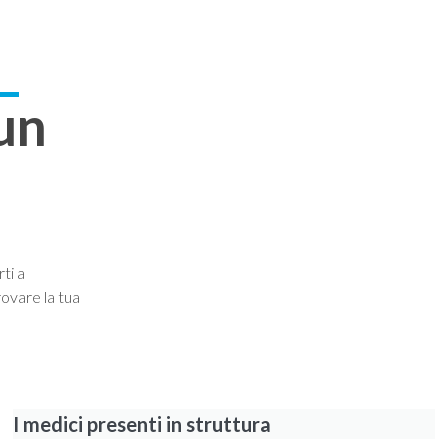
976
I
DIAGNOSTICA
LABORATORIO ANALISI
DEGENZA E RIC
 un
ti a
trovare la tua
I medici presenti in struttura