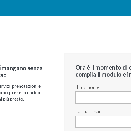
Ora è il momento di o
i rimangano senza
compila il modulo e in
sso
ervizi, prenotazioni e
Il tuo nome
gono prese in carico
l più presto.
La tua email