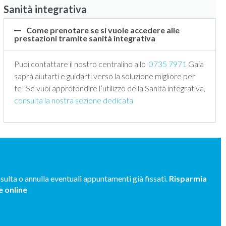
Sanità integrativa
Come prenotare se si vuole accedere alle
prestazioni tramite sanità integrativa
Puoi contattare il nostro centralino allo
0735 7971
Gaia
saprà aiutarti e guidarti verso la soluzione migliore per
te! Se vuoi approfondire l’utilizzo della Sanità integrativa,
consulta la nostra sezione dedicata
sulta o annulla eventuali appuntamenti già fissati.
Risparmia
 online