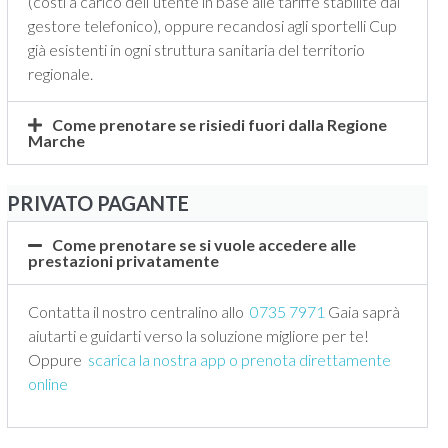
(costi a carico dell’utente in base alle tariffe stabilite dal
gestore telefonico), oppure recandosi agli sportelli Cup
già esistenti in ogni struttura sanitaria del territorio
regionale.
Come prenotare se risiedi fuori dalla Regione
Marche
PRIVATO PAGANTE
Come prenotare se si vuole accedere alle
prestazioni privatamente
Contatta il nostro centralino allo
0735 7971
Gaia saprà
aiutarti e guidarti verso la soluzione migliore per te!
Oppure
scarica la nostra app o prenota direttamente
online