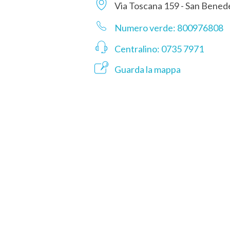
Via Toscana 159 - San Benede
Numero verde: 800976808
Centralino: 0735 7971
Guarda la mappa