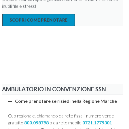
inutili file e stress!
SCOPRI COME PRENOTARE
AMBULATORIO IN CONVENZIONE SSN
Come prenotare se risiedi nella Regione Marche
Cup regionale, chiamando da rete fissa il numero verde
gratuito
800.098798
o da rete mobile
0721.1779301