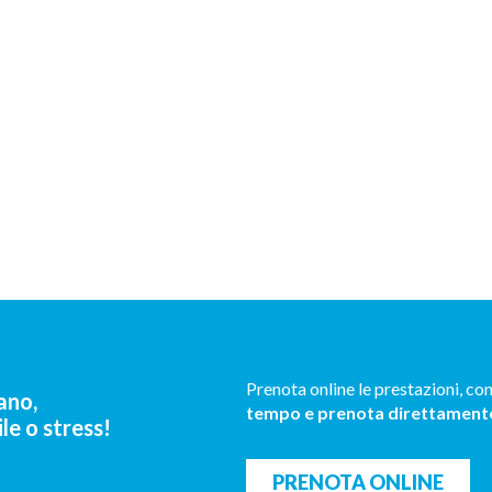
Prenota online le prestazioni, con
ano,
tempo e prenota direttamente
le o stress!
PRENOTA ONLINE