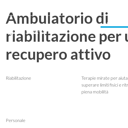
info@clinicavillaanna.com
0735 7971
NUM. VERDE 800 
|
|
808
Ambulatorio di
AMBULATOR
riabilitazione per
recupero attivo
Riabilitazione
Terapie mirate per aiutar
superare limiti fisici e ri
piena mobilità
Personale