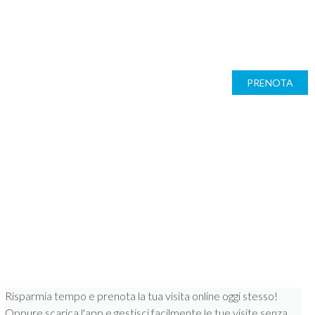
VIRTUAL TOUR
LAVORA CON NOI
INFO
CONTATTI
OVERI
CHECK UP
LA CLINICA
BLOG
REFERTI ONLINE
PRENOTA
Risparmia tempo e prenota la tua visita online oggi stesso!
Oppure scarica l'app e gestisci facilmente le tue visite senza