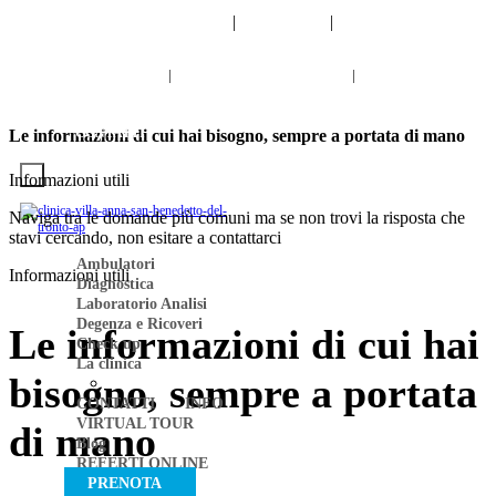
info@clinicavillaanna.com
|
0735 7971
|
NUM. VERDE
800 976 808
0735 7971
|
NUM. VERDE 800 976 80
|
Cerca
VIRTUAL TOUR
LAVORA CON NOI
INFO
CONTATTI
Le informazioni di cui hai bisogno, sempre a portata di mano
Informazioni utili
Naviga tra le domande più comuni ma se non trovi la risposta che
stavi cercando, non esitare a contattarci
Ambulatori
Informazioni utili
Diagnostica
Laboratorio Analisi
Degenza e Ricoveri
Le informazioni di cui hai
Check up
La clinica
bisogno, sempre a portata
Personale
CONTATTI
INFO
VIRTUAL TOUR
di mano
Blog
REFERTI ONLINE
PRENOTA