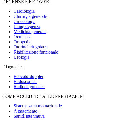
DEGENZE E RICOVERI
Cardiologia
Chirurgia generale
Ginecologia
Lungodegenza
Medicina generale
Oculistica
Ortopedia
Otorinolaringoiatra
Riabilitazione funzionale
Urologia
Diagnostica
Ecocolordoppler
Endoscopica
Radiodiagnostica
COME ACCEDERE ALLE PRESTAZIONI
Sistema sanitario nazionale
A pagamento
Sanità integrativa