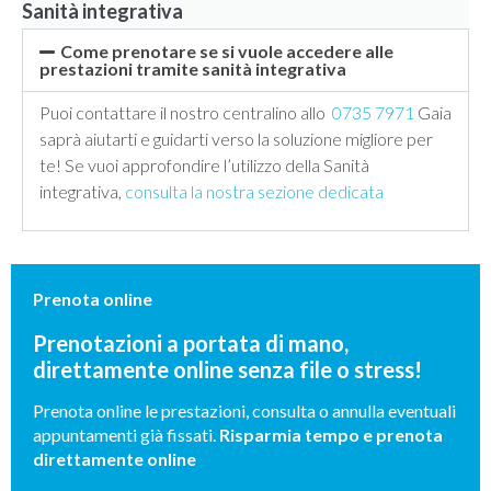
Sanità integrativa
Come prenotare se si vuole accedere alle
prestazioni tramite sanità integrativa
Puoi contattare il nostro centralino allo
0735 7971
Gaia
saprà aiutarti e guidarti verso la soluzione migliore per
te! Se vuoi approfondire l’utilizzo della Sanità
integrativa,
consulta la nostra sezione dedicata
Prenota online
Prenotazioni a portata di mano,
direttamente online senza file o stress!
Prenota online le prestazioni, consulta o annulla eventuali
appuntamenti già fissati.
Risparmia tempo e prenota
direttamente online