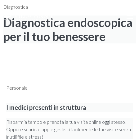
0735 7971
|
NUM. VERDE 800 976 80
|
Cerca
Diagnostica
Diagnostica endoscopica
per il tuo benessere
ESPLORAZIONI PRECISE E NON INVASIVE
Scopri come prenotare la tua visita con facilità!
Personale
I medici presenti in struttura
Risparmia tempo e prenota la tua visita online oggi stesso!
Oppure scarica l'app e gestisci facilmente le tue visite senza
inutili file e stress!