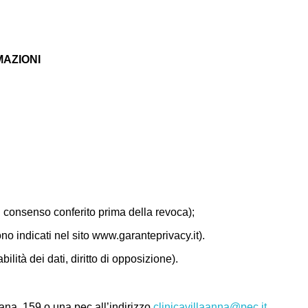
MAZIONI
ul consenso conferito prima della revoca);
ono indicati nel sito www.garanteprivacy.it).
abilità dei dati, diritto di opposizione).
na, 159 o una pec all’indirizzo
clinicavillaanna@pec.it