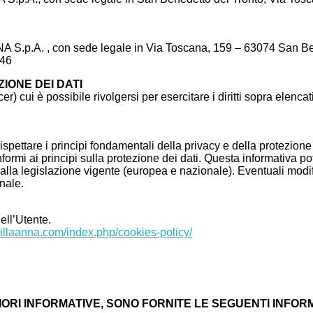
NA S.p.A. , con sede legale in Via Toscana, 159 – 63074 San Ben
446
IONE DEI DATI
) cui è possibile rivolgersi per esercitare i diritti sopra elencat
ettare i principi fondamentali della privacy e della protezione d
mi ai principi sulla protezione dei dati. Questa informativa potr
tà alla legislazione vigente (europea e nazionale). Eventuali mo
nale.
ell’Utente.
villaanna.com/index.php/cookies-policy/
IORI INFORMATIVE, SONO FORNITE LE SEGUENTI INFOR