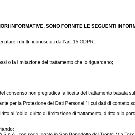
IORI INFORMATIVE, SONO FORNITE LE SEGUENTI INFOR
citare i diritti riconosciuti dall’art. 15 GDPR:
stessi o la limitazione del trattamento che lo riguardano;
 del consenso non pregiudica la liceità del trattamento basata s
rante per la Protezione dei Dati Personali” i cui dati di contatto s
ritto all’oblio, diritto di limitazione di trattamento, diritto alla port
viando:
 S.p.A., con sede legale in San Benedetto del Tronto, Via Tosca