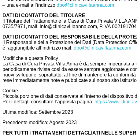
– una e-mail all’indirizzo
dpo@clinicavillaanna.com
DATI DI CONTATTO DEL TITOLARE
Il Titolare del Trattamento è la Casa di Cura Privata VILLA AN
0735/7971, mail: info@clinicavillaanna.com, P.IVA 00219170
DATI DI CONTATTO DEL RESPONSABILE DELLA PROTEZ
Il Responsabile della Protezione dei Dati (Data Protection Officer
è raggiungibile all’indirizzo mail:
dpo@clinicavillaanna.com
Modifiche a questa Policy
La Casa di Cura Privata Villa Anna è da sempre impegnata a risp
periodicamente riviste così da essere sempre aggiornate e confor
nuovi sviluppi e, soprattutto, al fine di mantenere la conformi
rese immediatamente note e pubblicate sul nostro sito istituzio
Cookie
Piccola porzione di dati conservata all’interno del dispositivo d
Per i dettagli consultare l’apposita pagina:
https://www.clinica
Ultima modifica: Settembre 2023
Precedente modifica: Agosto 2023
PER TUTTI I TRATTAMENTI DETTAGLIATI NELLE SUPER