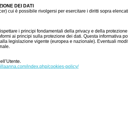
IONE DEI DATI
) cui è possibile rivolgersi per esercitare i diritti sopra elencat
ettare i principi fondamentali della privacy e della protezione d
mi ai principi sulla protezione dei dati. Questa informativa potr
tà alla legislazione vigente (europea e nazionale). Eventuali mo
nale.
ell’Utente.
villaanna.com/index.php/cookies-policy/