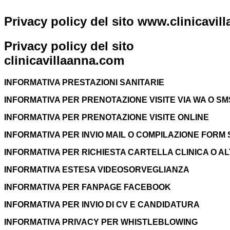
info@clinicavillaanna.com
|
0735 7971
|
NUM. VERDE 
Privacy policy del sito www.clinicavi
808
0735 7971
|
NUM. VERDE 800 976 80
|
Cerca
Privacy policy del sito
clinicavillaanna.com
INFORMATIVA PRESTAZIONI SANITARIE
INFORMATIVA PER PRENOTAZIONE VISITE VIA WA O SM
INFORMATIVA PER PRENOTAZIONE VISITE ONLINE
INFORMATIVA PER INVIO MAIL O COMPILAZIONE FORM 
INFORMATIVA PER RICHIESTA CARTELLA CLINICA O 
INFORMATIVA ESTESA VIDEOSORVEGLIANZA
INFORMATIVA PER FANPAGE FACEBOOK
INFORMATIVA PER INVIO DI CV E CANDIDATURA
INFORMATIVA PRIVACY PER WHISTLEBLOWING