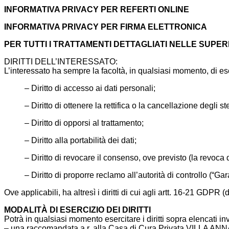
INFORMATIVA PRIVACY PER REFERTI ONLINE
INFORMATIVA PRIVACY PER FIRMA ELETTRONICA
PER TUTTI I TRATTAMENTI DETTAGLIATI NELLE SUPER
DIRITTI DELL’INTERESSATO:
L’interessato ha sempre la facoltà, in qualsiasi momento, di eser
– Diritto di accesso ai dati personali;
– Diritto di ottenere la rettifica o la cancellazione degli 
– Diritto di opporsi al trattamento;
– Diritto alla portabilità dei dati;
– Diritto di revocare il consenso, ove previsto (la revoca
– Diritto di proporre reclamo all’autorità di controllo (“Ga
Ove applicabili, ha altresì i diritti di cui agli artt. 16-21 GDPR (di
MODALITÀ DI ESERCIZIO DEI DIRITTI
Potrà in qualsiasi momento esercitare i diritti sopra elencati in
– una raccomandata a.r. alla Casa di Cura Privata VILLA ANNA