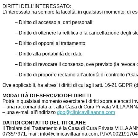
DIRITTI DELL’INTERESSATO:
L’interessato ha sempre la facoltà, in qualsiasi momento, di eser
– Diritto di accesso ai dati personali;
– Diritto di ottenere la rettifica o la cancellazione degli 
– Diritto di opporsi al trattamento;
– Diritto alla portabilità dei dati;
– Diritto di revocare il consenso, ove previsto (la revoca
– Diritto di proporre reclamo all’autorità di controllo (“Ga
Ove applicabili, ha altresì i diritti di cui agli artt. 16-21 GDPR (di
MODALITÀ DI ESERCIZIO DEI DIRITTI
Potrà in qualsiasi momento esercitare i diritti sopra elencati in
– una raccomandata a.r. alla Casa di Cura Privata VILLA ANNA
– una e-mail all’indirizzo
dpo@clinicavillaanna.com
DATI DI CONTATTO DEL TITOLARE
Il Titolare del Trattamento è la Casa di Cura Privata VILLA AN
0735/7971, mail: info@clinicavillaanna.com, P.IVA 00219170