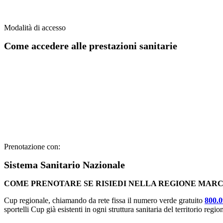
Modalità di accesso
Come accedere alle prestazioni sanitarie
SERVIZIO SANITARIO NAZIONALE, ASSICURAZIONI E
Scopri come prenotare la tua visita con facilità!
Prenotazione con:
Sistema Sanitario Nazionale
COME PRENOTARE SE RISIEDI NELLA REGIONE MAR
Cup regionale, chiamando da rete fissa il numero verde gratuito
800.
sportelli Cup già esistenti in ogni struttura sanitaria del territorio regio