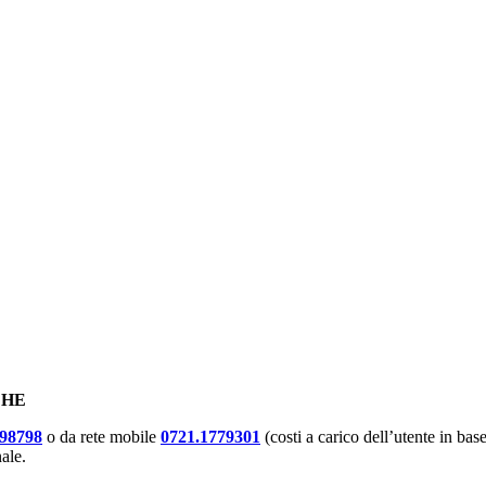
 ACCESSO A PAGAMENTO
CHE
098798
o da rete mobile
0721.1779301
(costi a carico dell’utente in base
nale.