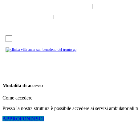
info@clinicavillaanna.com
|
0735 7971
|
NUM. VERDE 800 9
0735 7971
NUM. VERDE 800 976 80
Cerca
|
|
VIRTUAL TOUR
LAVORA CON NOI
INFO
CONTATTI
Ambulatori
Diagnostica
Laboratorio Analisi
Degenz
Modalità di accesso
Come accedere
Presso la nostra struttura è possibile accedere ai servizi ambulatoriali
APPROFONDISCI