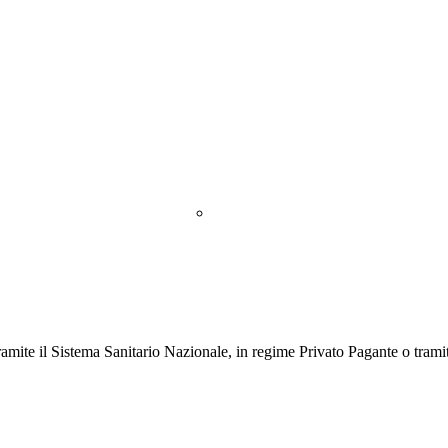
76 808
a e Ricoveri
Check up
La clinica
CONTATTI
INFO
V
Personale
 tramite il Sistema Sanitario Nazionale,
in regime Privato Pagante o tramit