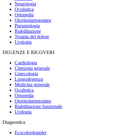
Neurologia
Oculistica
Ortopedia
Otorinolaringoiatra
Pneumologia
Riabilitazione
Terapia del dolore
Urologia
DEGENZE E RICOVERI
Cardiologia
Chirurgia generale
Ginecologia
Lungodegenza
Medicina generale
Oculistica
Ortopedia
Otorinolaringoiatra
Riabilitazione funzionale
Urologia
Diagnostica
Ecocolordoppler