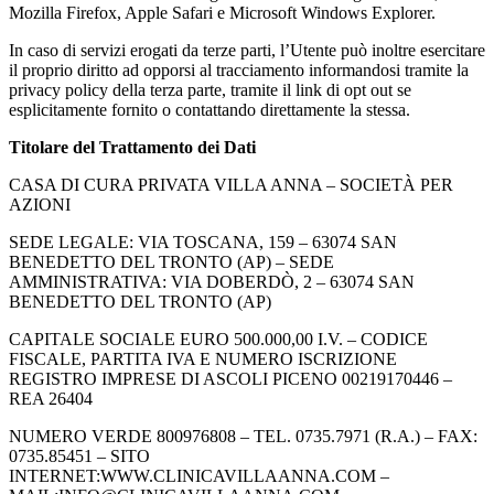
Mozilla Firefox, Apple Safari e Microsoft Windows Explorer.
In caso di servizi erogati da terze parti, l’Utente può inoltre esercitare
il proprio diritto ad opporsi al tracciamento informandosi tramite la
privacy policy della terza parte, tramite il link di opt out se
esplicitamente fornito o contattando direttamente la stessa.
Titolare del Trattamento dei Dati
CASA DI CURA PRIVATA VILLA ANNA – SOCIETÀ PER
AZIONI
SEDE LEGALE: VIA TOSCANA, 159 – 63074 SAN
BENEDETTO DEL TRONTO (AP) – SEDE
AMMINISTRATIVA: VIA DOBERDÒ, 2 – 63074 SAN
BENEDETTO DEL TRONTO (AP)
CAPITALE SOCIALE EURO 500.000,00 I.V. – CODICE
FISCALE, PARTITA IVA E NUMERO ISCRIZIONE
REGISTRO IMPRESE DI ASCOLI PICENO 00219170446 –
REA 26404
NUMERO VERDE 800976808 – TEL. 0735.7971 (R.A.) – FAX:
0735.85451 – SITO
INTERNET:WWW.CLINICAVILLAANNA.COM –