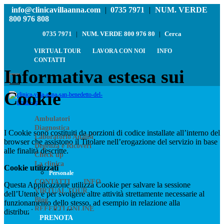
info@clinicavillaanna.com
|
0735 7971
|
NUM. VERDE
800 976 808
0735 7971
|
NUM. VERDE 800 976 80
|
Cerca
VIRTUAL TOUR
LAVORA CON NOI
INFO
CONTATTI
Informativa estesa sui
Cookie
Ambulatori
Diagnostica
I Cookie sono costituiti da porzioni di codice installate all’interno del
Laboratorio Analisi
browser che assistono il Titolare nell’erogazione del servizio in base
Degenza e Ricoveri
alle finalità descritte.
Check up
La clinica
Cookie utilizzati
Personale
CONTATTI
INFO
Questa Applicazione utilizza Cookie per salvare la sessione
VIRTUAL TOUR
dell’Utente e per svolgere altre attività strettamente necessarie al
Blog
funzionamento dello stesso, ad esempio in relazione alla
REFERTI ONLINE
distribuzione del traffico.
PRENOTA