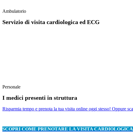
Ambulatorio
Servizio di visita cardiologica ed ECG
VISITE ED ESAMI STRUMENTALI DI CARDIOLOGIA EF
Scopri come prenotare la visita cardiologica!
Personale
I medici presenti in struttura
Risparmia tempo e prenota la tua visita online oggi stesso! Oppure scarica
SCOPRI COME PRENOTARE LA VISITA CARDIOLOGICA