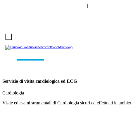
info@clinicavillaanna.com
|
0735 7971
|
NUM. VERDE 800 9
0735 7971
NUM. VERDE 800 976 80
Cerca
|
|
VIRTUAL TOUR
LAVORA CON NOI
INFO
CONTATTI
Ambulatori
Diagnostica
Laboratorio Analisi
Degenz
Servizio di visita cardiologica ed ECG
Cardiologia
Visite ed esami strumentali di Cardiologia sicuri ed effettuati in ambie