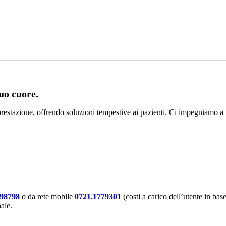
uo cuore.​
a prestazione, offrendo soluzioni tempestive ai pazienti. Ci impegniamo a
098798
o da rete mobile
0721.1779301
(costi a carico dell’utente in base
nale.