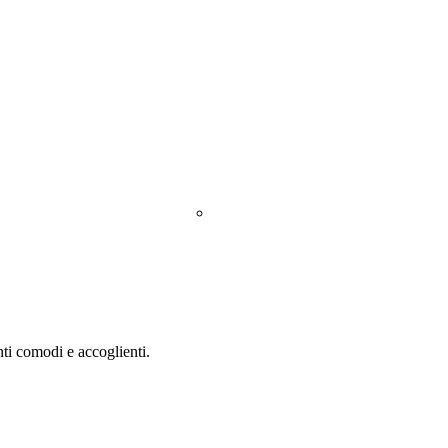
76 808
a e Ricoveri
Check up
La clinica
CONTATTI
INFO
V
Personale
nti comodi e accoglienti.