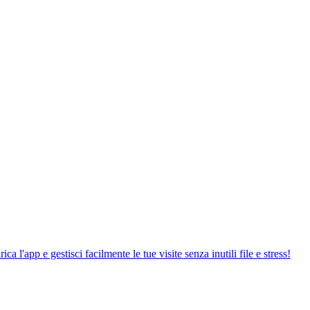
FETTUATI IN AMBIENTI COMODI E ACCOGLIENTI
 l'app e gestisci facilmente le tue visite senza inutili file e stress!